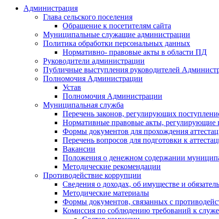
Администрация
Глава сельского поселения
Обращение к посетителям сайта
Муниципальные служащие администрации
Политика обработки персональных данных
Нормативно- правовые акты в области ПД
Руководители администрации
Публичные выступления руководителей Админист
Полномочия Администрации
Устав
Полномочия Администрации
Муниципальная служба
Перечень законов, регулирующих поступлени
Нормативные правовые акты, регулирующие 
Формы документов для прохождения аттеста
Перечень вопросов для подготовки к аттеста
Вакансии
Положения о денежном содержании муницип
Методические рекомендации
Противодействие коррупции
Сведения о доходах, об имуществе и обязател
Методические материалы
Формы документов, связанных с противодейс
Комиссия по соблюдению требований к служе