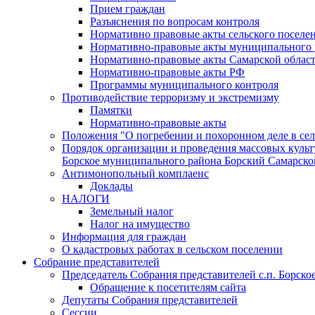
Прием граждан
Разъяснения по вопросам контроля
Нормативно правовые акты сельского поселен
Нормативно-правовые акты муниципального 
Нормативно-правовые акты Самарской облас
Нормативно-правовые акты РФ
Программы муниципального контроля
Противодействие терроризму и экстремизму
Памятки
Нормативно-правовые акты
Положения "О погребении и похоронном деле в се
Порядок организации и проведения массовых культ
Борское муниципального района Борский Самарско
Антимонопольный комплаенс
Доклады
НАЛОГИ
Земельный налог
Налог на имущество
Информация для граждан
О кадастровых работах в сельском поселении
Собрание представителей
Председатель Собрания представителей с.п. Борско
Обращение к посетителям сайта
Депутаты Собрания представителей
Сессии