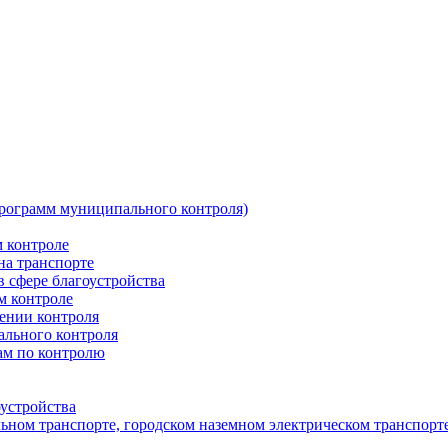
программ муниципального контроля)
 контроле
на транспорте
 сфере благоустройства
 контроле
ении контроля
ального контроля
ам по контролю
устройства
ном транспорте, городском наземном электрическом транспорте