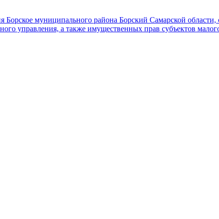
я Борское муниципального района Борский Самарской области, с
вного управления, а также имущественных прав субъектов малог