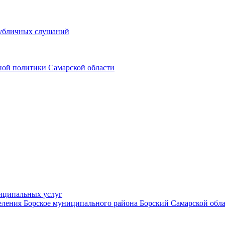
публичных слушаний
ной политики Самарской области
иципальных услуг
ления Борское муниципального района Борский Самарской обл