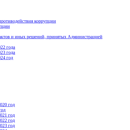
противодействия коррупции
упции
актов и иных решений, принятых Администрацией
22 года
23 года
24 год
020 год
год
021 год
022 год
023 год