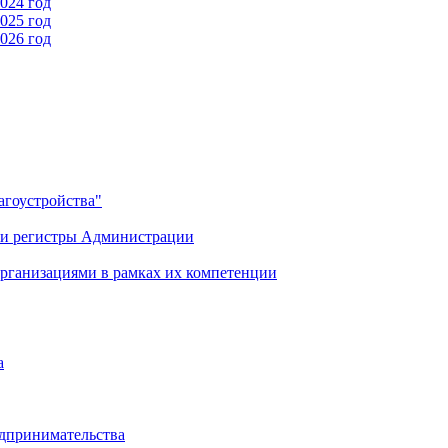
024 год
025 год
026 год
гоустройства"
 и регистры Администрации
рганизациями в рамках их компетенции
а
дпринимательства