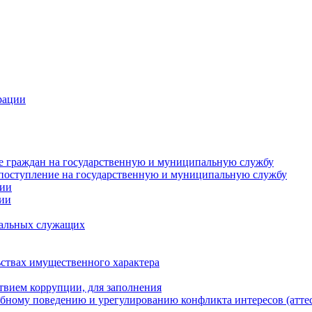
рации
е граждан на государственную и муниципальную службу
поступление на государственную и муниципальную службу
ции
ции
альных служащих
ьствах имущественного характера
твием коррупции, для заполнения
бному поведению и урегулированию конфликта интересов (атте