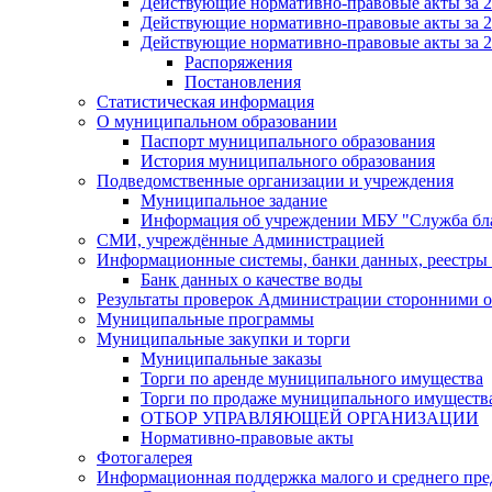
Действующие нормативно-правовые акты за 2
Действующие нормативно-правовые акты за 2
Действующие нормативно-правовые акты за 2
Распоряжения
Постановления
Статистическая информация
О муниципальном образовании
Паспорт муниципального образования
История муниципального образования
Подведомственные организации и учреждения
Муниципальное задание
Информация об учреждении МБУ "Служба бла
СМИ, учреждённые Администрацией
Информационные системы, банки данных, реестры
Банк данных о качестве воды
Результаты проверок Администрации сторонними о
Муниципальные программы
Муниципальные закупки и торги
Муниципальные заказы
Торги по аренде муниципального имущества
Торги по продаже муниципального имуществ
ОТБОР УПРАВЛЯЮЩЕЙ ОРГАНИЗАЦИИ
Нормативно-правовые акты
Фотогалерея
Информационная поддержка малого и среднего пре