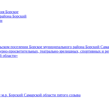
ия Борское
района Борский
ти
льском поселении Борское муниципального района Борский Сама
урно-просветительных, театрально-зрелищных, спортивных и ре
й области»
е м.р. Борский Самарской области пятого созыва