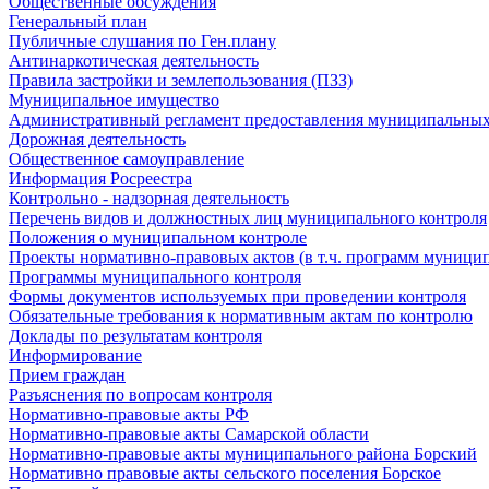
Общественные обсуждения
Генеральный план
Публичные слушания по Ген.плану
Антинаркотическая деятельность
Правила застройки и землепользования (ПЗЗ)
Муниципальное имущество
Административный регламент предоставления муниципальных
Дорожная деятельность
Общественное самоуправление
Информация Росреестра
Контрольно - надзорная деятельность
Перечень видов и должностных лиц муниципального контроля
Положения о муниципальном контроле
Проекты нормативно-правовых актов (в т.ч. программ муницип
Программы муниципального контроля
Формы документов используемых при проведении контроля
Обязательные требования к нормативным актам по контролю
Доклады по результатам контроля
Информирование
Прием граждан
Разъяснения по вопросам контроля
Нормативно-правовые акты РФ
Нормативно-правовые акты Самарской области
Нормативно-правовые акты муниципального района Борский
Нормативно правовые акты сельского поселения Борское