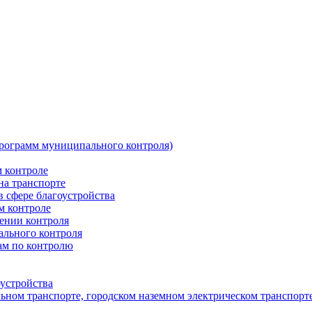
программ муниципального контроля)
 контроле
на транспорте
 сфере благоустройства
 контроле
ении контроля
ального контроля
ам по контролю
устройства
ном транспорте, городском наземном электрическом транспорте