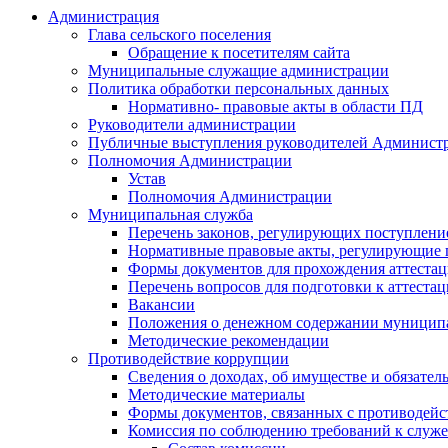
Администрация
Глава сельского поселения
Обращение к посетителям сайта
Муниципальные служащие администрации
Политика обработки персональных данных
Нормативно- правовые акты в области ПД
Руководители администрации
Публичные выступления руководителей Админист
Полномочия Администрации
Устав
Полномочия Администрации
Муниципальная служба
Перечень законов, регулирующих поступлени
Нормативные правовые акты, регулирующие 
Формы документов для прохождения аттеста
Перечень вопросов для подготовки к аттеста
Вакансии
Положения о денежном содержании муницип
Методические рекомендации
Противодействие коррупции
Сведения о доходах, об имуществе и обязател
Методические материалы
Формы документов, связанных с противодейс
Комиссия по соблюдению требований к служе