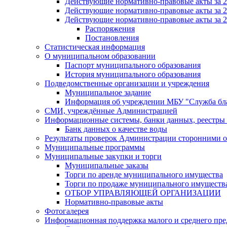
Действующие нормативно-правовые акты за 2
Действующие нормативно-правовые акты за 2
Действующие нормативно-правовые акты за 2
Распоряжения
Постановления
Статистическая информация
О муниципальном образовании
Паспорт муниципального образования
История муниципального образования
Подведомственные организации и учреждения
Муниципальное задание
Информация об учреждении МБУ "Служба бла
СМИ, учреждённые Администрацией
Информационные системы, банки данных, реестры
Банк данных о качестве воды
Результаты проверок Администрации сторонними о
Муниципальные программы
Муниципальные закупки и торги
Муниципальные заказы
Торги по аренде муниципального имущества
Торги по продаже муниципального имуществ
ОТБОР УПРАВЛЯЮЩЕЙ ОРГАНИЗАЦИИ
Нормативно-правовые акты
Фотогалерея
Информационная поддержка малого и среднего пре