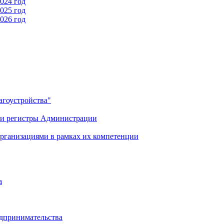
024 год
025 год
026 год
гоустройства"
 и регистры Администрации
рганизациями в рамках их компетенции
а
дпринимательства