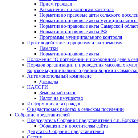
Прием граждан
Разъяснения по вопросам контроля
Нормативно правовые акты сельского поселен
Нормативно-правовые акты муниципального 
Нормативно-правовые акты Самарской облас
Нормативно-правовые акты РФ
Программы муниципального контроля
Противодействие терроризму и экстремизму
Памятки
Нормативно-правовые акты
Положения "О погребении и похоронном деле в се
Порядок организации и проведения массовых культ
Борское муниципального района Борский Самарско
Антимонопольный комплаенс
Доклады
НАЛОГИ
Земельный налог
Налог на имущество
Информация для граждан
О кадастровых работах в сельском поселении
Собрание представителей
Председатель Собрания представителей с.п. Борско
Обращение к посетителям сайта
Депутаты Собрания представителей
Сессии