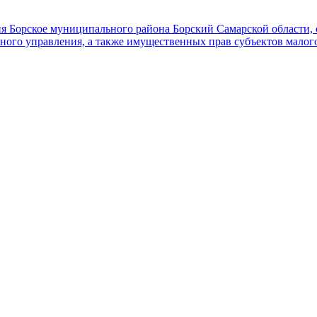
я Борское муниципального района Борский Самарской области, с
вного управления, а также имущественных прав субъектов малог