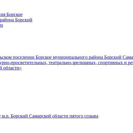
ия Борское
района Борский
ти
льском поселении Борское муниципального района Борский Сама
урно-просветительных, театрально-зрелищных, спортивных и ре
й области»
е м.р. Борский Самарской области пятого созыва