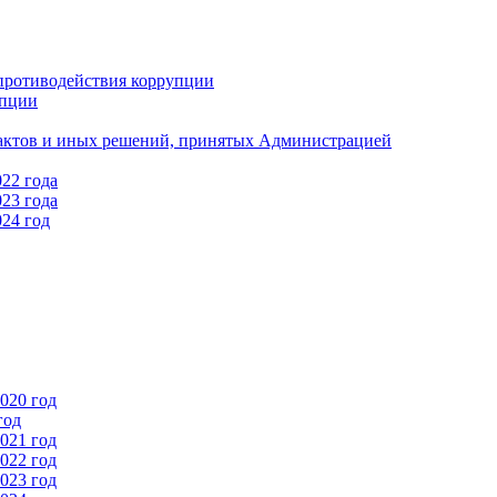
противодействия коррупции
упции
актов и иных решений, принятых Администрацией
22 года
23 года
24 год
020 год
год
021 год
022 год
023 год