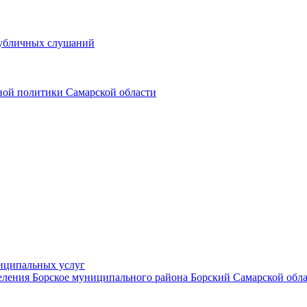
публичных слушаний
ной политики Самарской области
иципальных услуг
ления Борское муниципального района Борский Самарской обл