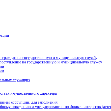
рации
е граждан на государственную и муниципальную службу
поступление на государственную и муниципальную службу
ции
ции
альных служащих
ьствах имущественного характера
твием коррупции, для заполнения
бному поведению и урегулированию конфликта интересов (атте